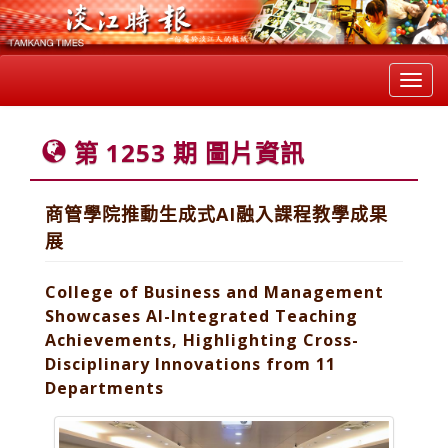
Toggl
navig
第 1253 期 圖片資訊
商管學院推動生成式AI融入課程教學成果
展
College of Business and Management
Showcases AI-Integrated Teaching
Achievements, Highlighting Cross-
Disciplinary Innovations from 11
Departments