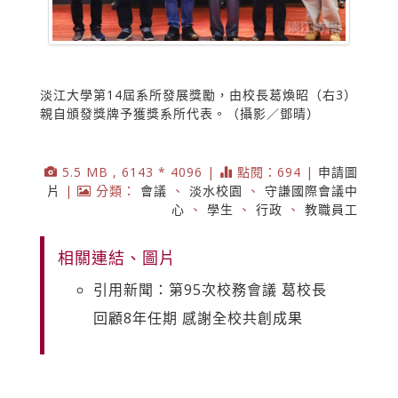
淡江大學第14屆系所發展獎勵，由校長葛煥昭（右3）
親自頒發獎牌予獲獎系所代表。（攝影／鄧晴）
5.5 MB , 6143 * 4096 |
點閱：694 |
申請圖
片
|
分類：
會議
、
淡水校園
、
守謙國際會議中
心
、
學生
、
行政
、
教職員工
相關連結、圖片
引用新聞：第95次校務會議 葛校長
回顧8年任期 感謝全校共創成果