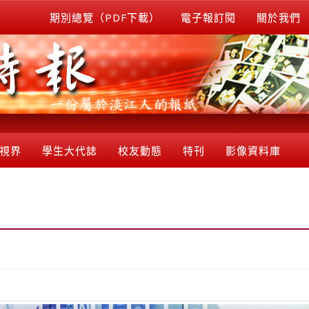
期別總覽（PDF下載）
電子報訂閱
關於我們
視界
學生大代誌
校友動態
特刊
影像資料庫