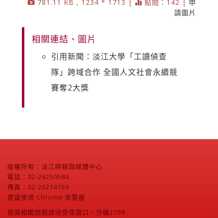
781.11 KB , 1234 * 1713 |
點閱：142 |
申
請圖片
相關連結、圖片
引用新聞：淡江大學「工讀偵查
隊」跨域合作 全國人文社會永續競
賽奪2大獎
版權所有：淡江時報與媒體中心
電話：02-26250584
傳真：02-26214169
建議使用 Chrome 瀏覽器
個資相關問題請洽受理窗口，分機2799