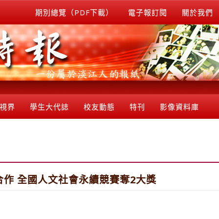
期別總覽（PDF下載）
電子報訂閱
關於我們
視界
學生大代誌
校友動態
特刊
影像資料庫
作 全國人文社會永續競賽奪2大獎