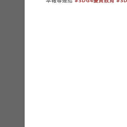
本報導連結
#SDG4優質教育
#S