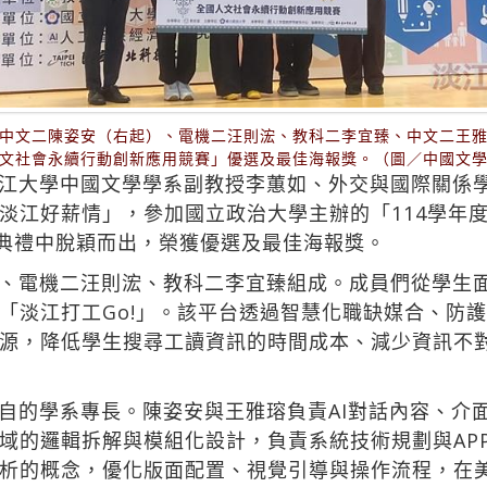
中文二陳姿安（右起）、電機二汪則浤、教科二李宜臻、中文二王
文社會永續行動創新應用競賽」優選及最佳海報獎。（圖／中國文
江大學中國文學學系副教授李蕙如、外交與國際關係
淡江好薪情」，參加國立政治大學主辦的「114學年
獎典禮中脫穎而出，榮獲優選及最佳海報獎。
、電機二汪則浤、教科二李宜臻組成。成員們從學生
「淡江打工Go!」。該平台透過智慧化職缺媒合、防
源，降低學生搜尋工讀資訊的時間成本、減少資訊不
自的學系專長。陳姿安與王雅瑢負責AI對話內容、介面
域的邏輯拆解與模組化設計，負責系統技術規劃與AP
析的概念，優化版面配置、視覺引導與操作流程，在