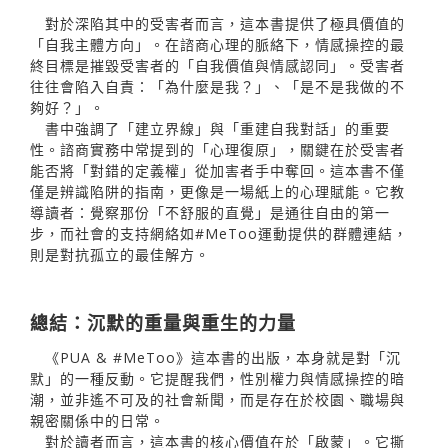
對於深陷其中的受害者而言，這本書提供了極具價值的
「自我主體方向」。在諮商心理的脈絡下，情感操控的最
終目標是摧毀受害者的「自我價值與情感認同」。受害者
往往會陷入自責：「為什麼是我？」、「是不是我做的不
夠好？」。
書中強調了「建立界線」與「重建自我對話」的重要
性。諮商實務中常提到的「心理復原」，關鍵在於受害者
能否將「對錯的定義權」從加害者手中奪回。這本書不僅
僅是辨識陷阱的指南，更像是一場紙上的心理賦能。它教
導讀者：覺察那份「不舒服的直覺」是通往自由的第一
步，而社會的支持網絡如#MeToo運動提供的群體連結，
則是對抗孤立的最佳解方。
總結：沉默的重量與重生的力量
《PUA & #MeToo》這本書的出版，本身就是對「沉
默」的一種反動。它提醒我們，性別權力與情感操控的暗
潮，並非遙不可及的社會新聞，而是存在於校園、職場與
親密關係中的日常。
對於讀者而言，這本書的核心價值在於「啟蒙」。它撕