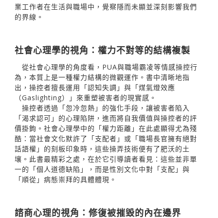
業工作者在生活與職場中，覺察隱而未顯並深刻影響我們
的界線。
社會心理學的視角：權力不對等的結構複製
從社會心理學的角度看，PUA與職場霸凌等情感操控行
為，本質上是一種權力結構的微觀運作。書中清晰地指
出，操控者擅長運用「認知失調」與「煤氣燈效應
（Gaslighting）」來重塑被害者的現實感。
操控者透過「忽冷忽熱」的強化手段，讓被害者陷入
「渴求認可」的心理陷阱，進而將自我價值與操控者的評
價掛鉤。社會心理學中的「權力距離」在此處顯得尤為殘
酷：當社會文化默許了「支配者」或「職場長官擁有絕對
話語權」的刻板印象時，這些操弄技術便有了肥沃的土
壤。此書最精彩之處，在於它引導讀者看見：這些並非單
一的「個人道德缺陷」，而是性別文化中對「支配」與
「順從」病態崇拜的具體體現。
諮商心理的視角：修復被摧毀的內在邊界