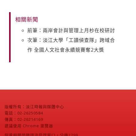
相關新聞
前筆：兩岸會計與管理上月杪在校研討
次筆：淡江大學「工讀偵查隊」跨域合
作 全國人文社會永續競賽奪2大獎
版權所有：淡江時報與媒體中心
電話：02-26250584
傳真：02-26214169
建議使用 Chrome 瀏覽器
個資相關問題請洽受理窗口，分機2799