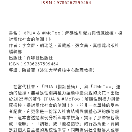
ISBN：9786267599464
書名：《PUA & #MeToo：解碼性別權力與情感操控，探
討當代社會的暗潮！》
作者：李文屏、胡瑞芝、黃葳威、張文昌、真哪噠出版社
編輯部
出版社：真哪噠出版社
ISBN：9786267599464
導讀：陳賢寶（淡江大學通核中心助理教授）
在當代社會，「PUA（搭訕藝術）」與「#MeToo」運
動的碰撞，無疑是性別與權力議題中最尖銳的火花。出版
於2025年的著作《PUA & #MeToo：解碼性別權力與情
感操控，探討當代社會的暗潮！》，並非一本單純的受害
者紀實，它更像是一份深入社會結構與個體心理的解剖報
告。這本書透過案例分析與專業視角，揭示了那些被包裝
成「曖昧」、「調教」或「嚴格指導」的行為背後，實則
是對個人自主權的系統性剝奪，同時提供社會新鮮人或專