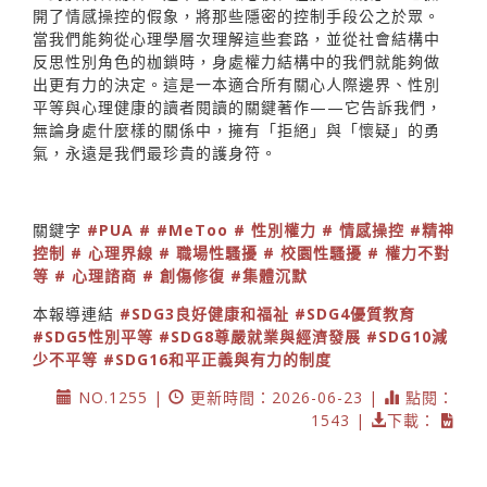
開了情感操控的假象，將那些隱密的控制手段公之於眾。
當我們能夠從心理學層次理解這些套路，並從社會結構中
反思性別角色的枷鎖時，身處權力結構中的我們就能夠做
出更有力的決定。這是一本適合所有關心人際邊界、性別
平等與心理健康的讀者閱讀的關鍵著作——它告訴我們，
無論身處什麼樣的關係中，擁有「拒絕」與「懷疑」的勇
氣，永遠是我們最珍貴的護身符。
關鍵字
#PUA
# #MeToo
# 性別權力
# 情感操控
#精神
控制
# 心理界線
# 職場性騷擾
# 校園性騷擾
# 權力不對
等
# 心理諮商
# 創傷修復
#集體沉默
本報導連結
#SDG3良好健康和福祉
#SDG4優質教育
#SDG5性別平等
#SDG8尊嚴就業與經濟發展
#SDG10減
少不平等
#SDG16和平正義與有力的制度
NO.1255 |
更新時間：2026-06-23 |
點閱：
1543 |
下載：