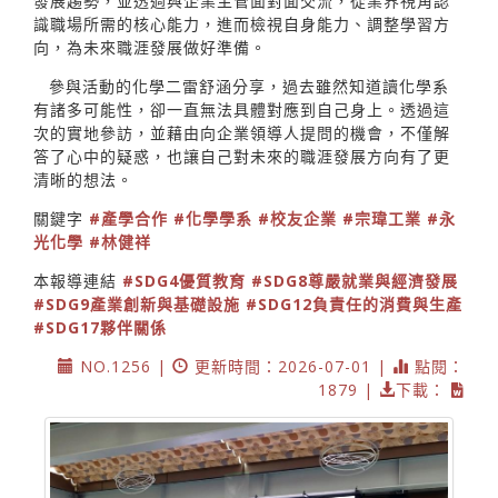
發展趨勢，並透過與企業主管面對面交流，從業界視角認
識職場所需的核心能力，進而檢視自身能力、調整學習方
向，為未來職涯發展做好準備。
參與活動的化學二雷舒涵分享，過去雖然知道讀化學系
有諸多可能性，卻一直無法具體對應到自己身上。透過這
次的實地參訪，並藉由向企業領導人提問的機會，不僅解
答了心中的疑惑，也讓自己對未來的職涯發展方向有了更
清晰的想法。
關鍵字
#產學合作
#化學學系
#校友企業
#宗瑋工業
#永
光化學
#林健祥
本報導連結
#SDG4優質教育
#SDG8尊嚴就業與經濟發展
#SDG9產業創新與基礎設施
#SDG12負責任的消費與生產
#SDG17夥伴關係
NO.1256 |
更新時間：2026-07-01 |
點閱：
1879 |
下載：