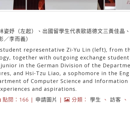
林姿妤（左起）、出國留學生代表歐語德文三黃佳晶
影／李而義）
student representative Zi-Yu Lin (left), from 
ogy, together with outgoing exchange student
 junior in the German Division of the Departm
res, and Hsi-Tzu Liao, a sophomore in the Eng
rtment of Computer Science and Information 
experiences and aspirations.
點閱：166 |
申請圖片
|
分類：
學生
、
訪客
、