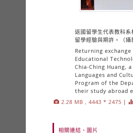
返國留學生代表教科系
留學經驗與期許。（攝
Returning exchange 
Educational Technol
Chia-Ching Huang, a
Languages and Cultu
Program of the Depa
their study abroad 
2.28 MB , 4443 * 2475 |
相關連結、圖片