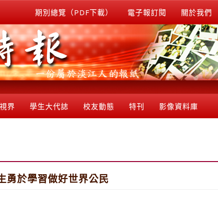
期別總覽（PDF下載）
電子報訂閱
關於我們
視界
學生大代誌
校友動態
特刊
影像資料庫
生勇於學習做好世界公民