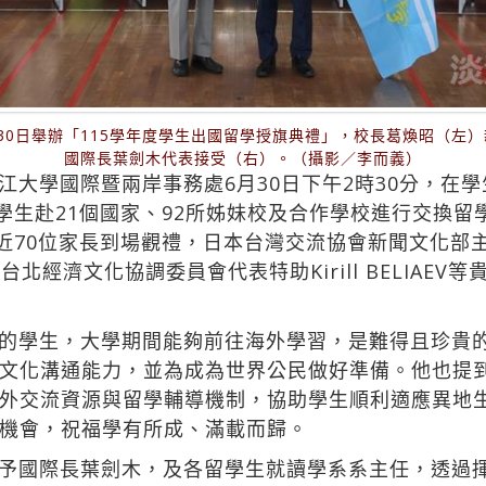
30日舉辦「115學年度學生出國留學授旗典禮」，校長葛煥昭（左
國際長葉劍木代表接受（右）。（攝影／李而義）
大學國際暨兩岸事務處6月30日下午2時30分，在學
位學生赴21個國家、92所姊妹校及合作學校進行交換留
及近70位家長到場觀禮，日本台灣交流協會新聞文化部
莫斯科台北經濟文化協調委員會代表特助Kirill BELIA
的學生，大學期間能夠前往海外學習，是難得且珍貴
文化溝通能力，並為成為世界公民做好準備。他也提
外交流資源與留學輔導機制，協助學生順利適應異地
機會，祝福學有所成、滿載而歸。
予國際長葉劍木，及各留學生就讀學系系主任，透過