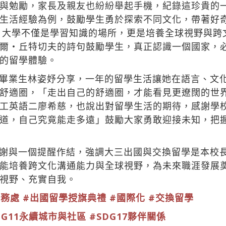
與勉勵，家長及親友也紛紛舉起手機，紀錄這珍貴的
生活經驗為例，鼓勵學生勇於探索不同文化，帶著好
é提醒，大學不僅是學習知識的場所，更是培養全球視野與跨文
費奧多爾・丘特切夫的詩句鼓勵學生，真正認識一個國家
的留學體驗。
畢業生林姿妤分享，一年的留學生活讓她在語言、文
舒適圈，「走出自己的舒適圈，才能看見更遼闊的世
工英語二廖希慈，也說出對留學生活的期待，感謝學
道，自己究竟能走多遠」鼓勵大家勇敢迎接未知，把
謝與一個提醒作結，強調大三出國與交換留學是本校
能培養跨文化溝通能力與全球視野，為未來職涯發展
視野、充實自我。
事務處
#出國留學授旗典禮
#國際化
#交換留學
DG11永續城市與社區
#SDG17夥伴關係