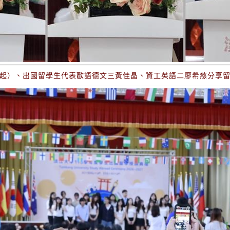
起）、出國留學生代表歐語德文三黃佳晶、資工英語二廖希慈分享