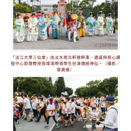
「淡江大學三仙會」由淡水南北軒總幹事、通識與核心課
程中心助理教授翁瑋鴻帶領學生扮演傳統神仙。（攝影／
曾晨維）