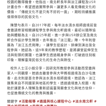
校園的難得機會。他指出，南北軒長年與淡江課程及USR
計畫合作，希望透過實際參與，讓更多人看見傳統文化的
價值，「傳統文化不是只有不好的一面」，期盼持續推廣
值得保存的民俗文化。
陳慧勻表示，自2017年起，每年淡水清水祖師遶境前皆
會邀請修習相關課程學生參與南北軒遶境，最初以隨隊協
助與體驗為主。自2025年起，進一步與USR辦公室及南北
軒合作設計學生陣頭，去年推出「淡江龍」陣，今年則發
展為「淡江五虎崗陣」，讓學生從設計、排練到演出皆全
程參與。她認為，這9年來的教學歷程，是將課堂延伸至生
活與街頭的實踐，也讓學生透過親身參與，打破過往刻板
印象，理解臺灣民俗文化的生命力與熱忱。
校外人士汪小姐分享，因研究所教授參與活動而受邀與
家人一同觀摩。她過去雖曾參與大甲媽祖遶境及白沙屯進
香，此次則是首次參與淡水清水祖師遶境。她認為，淡江
匯集來自不同國家與地區的學生，透過遶境進入校園，有
助於讓更多人理解及重新認識臺灣廟會文化與地方信仰，
也促進傳統文化的教育與推廣。
關鍵字
#活動報導
#通識與核心課程中心
#淡水南北軒
#