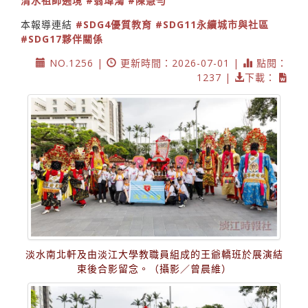
清水祖師遶境
#翁瑋鴻
#陳慧勻
本報導連結
#SDG4優質教育
#SDG11永續城市與社區
#SDG17夥伴關係
NO.1256 |
更新時間：2026-07-01 |
點閱：
1237 |
下載：
淡水南北軒及由淡江大學教職員組成的王爺轎班於展演結
束後合影留念。（攝影／曾晨維）