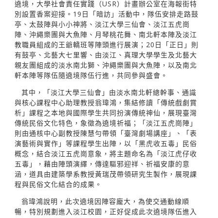
遶境，大學社會責任實踐（USR）計畫辦公室在海報街特
別設置香案迎接。19日「暗訪」活動中，隊伍安排走路鼓
亭、太鼓陣與小小神將、淡江大學三仙會、淡江五虎崗
陣、沖繩樂團與大魚陣、月琴桃花舞、南北軒本陣及淡江
教職員組成的王爺轎班等陣頭進行展演；20日「正日」則
有鼓亭、北藝大七里響、由淡江、真理大學學生及北藝大
親友團組成的淡水南北獅、沖繩樂團與大魚陣，以及南北
軒本陣等隊伍隨遶境隊伍行進，共同參與盛會。
其中，「淡江大學三仙會」由淡水南北軒總幹事、通識
與核心課程中心助理教授翁瑋鴻，集結修讀「傳統戲劇賞
析」課程之本地與國際學生共同扮演傳統神仙，展現臺灣
傳統民俗文化特色，象徵為遶境祈福；「淡江五虎崗陣」
則由通核中心副教授陳慧勻帶領「臺灣劇場講座」、「表
演藝術與實作」等課程學生出陣，以「黑虎收五毒」民俗
概念，結合淡江五虎崗意象，將主題命名為「淡江虎仔收
五毒」，藉由陣頭演繹，傳達驅邪迎祥、祈福安康的意
涵，道具由建築學系教授黃瑞茂帶領研究生製作，展現課
程與民俗文化結合的成果。
翁瑋鴻說明，此次遶境因陣容龐大，為使交通動線順
暢，特別規劃進入淡江校園，正好促成此次遶境隊伍進入