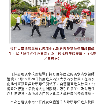
淡江大學通識與核心課程中心副教授陳慧勻帶領課程學
生，以「淡江虎仔收五毒」為主題進行陣頭展演。（攝影
／曾晨維）
【林品瑜淡水校園報導】擁有百年歷史的淡水清水祖師
遶境，6月19至20日首度進入淡江大學淡水校園，在淡水
南北軒鑼鼓聲與陣頭隊伍引領下，自警衛室進入校園，沿
驚聲路行進，最後從大忠街離開，吸引許多師生及附近住
戶駐足觀賞，象徵地方民俗文化與大學校園的深度連結。
本次也是淡水南北軒首度全體近千人陣頭隊伍進入校園