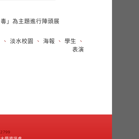
五毒」為主題進行陣頭展
訪
、
淡水校園
、
海報
、
學生
、
表演
799
江大學資訊處