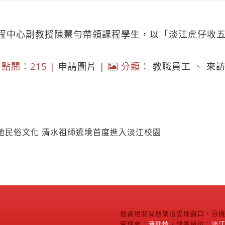
程中心副教授陳慧勻帶領課程學生，以「淡江虎仔收
點閱：215 |
申請圖片
|
分類：
教職員工
、
來
地民俗文化 清水祖師遶境首度進入淡江校園
個資相關問題請洽受理窗口，分機2
管理者：
潘劭愷
/ 建置單位：
淡