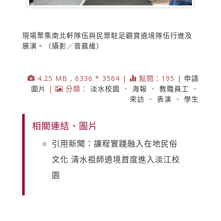
現場聚集南北軒隊伍與民眾駐足觀賞遶境隊伍行進及
展演。（攝影／曾晨維）
4.25 MB , 6336 * 3564 |
點閱：195 |
申請
圖片
|
分類：
淡水校園
、
海報
、
教職員工
、
來訪
、
表演
、
學生
相關連結、圖片
引用新聞：課程實踐融入在地民俗
文化 清水祖師遶境首度進入淡江校
園