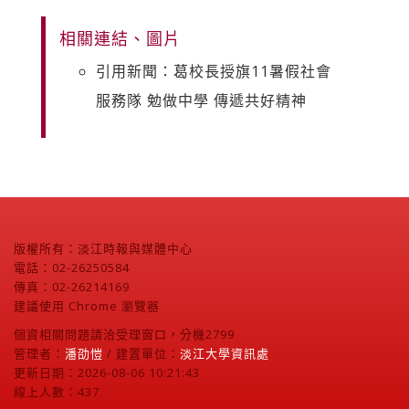
相關連結、圖片
引用新聞：葛校長授旗11暑假社會
服務隊 勉做中學 傳遞共好精神
版權所有：淡江時報與媒體中心
電話：02-26250584
傳真：02-26214169
建議使用 Chrome 瀏覽器
個資相關問題請洽受理窗口，分機2799
管理者：
潘劭愷
/ 建置單位：
淡江大學資訊處
更新日期：2026-08-06 10:21:43
線上人數：437