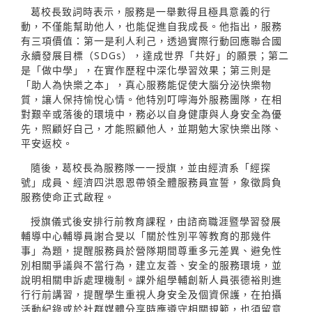
葛校長致詞時表示，服務是一舉數得且極具意義的行
動，不僅能幫助他人，也能促進自我成長。他指出，服務
有三項價值：第一是利人利己，透過實際行動回應聯合國
永續發展目標（SDGs），達成世界「共好」的願景；第二
是「做中學」，在實作歷程中深化學習效果；第三則是
「助人為快樂之本」，真心服務能促使大腦分泌快樂物
質，讓人保持愉悅心情。他特別叮嚀海外服務團隊，在相
對艱辛或落後的環境中，務必以自身健康與人身安全為優
先，照顧好自己，才能照顧他人，並期勉大家快樂出隊、
平安返校。
隨後，葛校長為服務隊一一授旗，並由經濟系「經探
號」成員、經濟四洪恩恩帶領全體服務員宣誓，象徵肩負
服務使命正式啟程。
授旗儀式後安排行前教育課程，由諮商職涯暨學習發展
輔導中心輔導員謝合旻以「關於性別平等教育的那幾件
事」為題，提醒服務員於營隊期間尊重多元差異、避免性
別相關爭議與不當行為，建立友善、安全的服務環境，並
說明相關申訴處理機制。課外組學輔創新人員張德裕則進
行行前講習，提醒學生重視人身安全及個資保護，在拍攝
活動紀錄或於社群媒體分享時應遵守相關規範，也須留意