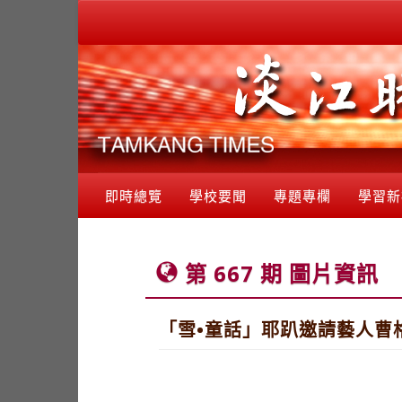
即時總覽
學校要聞
專題專欄
學習新
第 667 期 圖片資訊
「雪•童話」耶趴邀請藝人曹