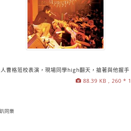
藝人曹格蒞校表演，現場同學high翻天，搶著與他握
88.39 KB , 260 * 
耶趴同樂