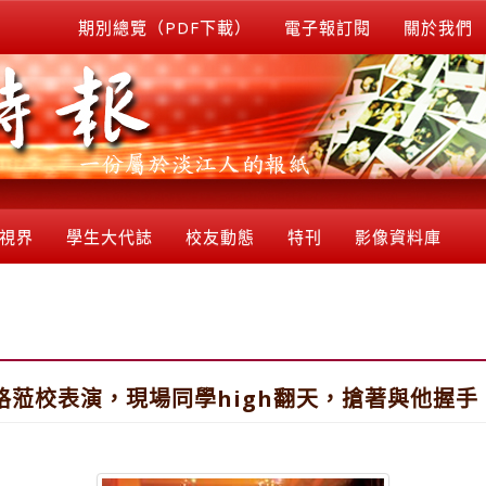
期別總覽（PDF下載）
電子報訂閱
關於我們
視界
學生大代誌
校友動態
特刊
影像資料庫
格蒞校表演，現場同學high翻天，搶著與他握