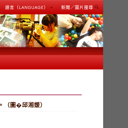
語言（LANGUAGE）
新聞／圖片搜尋
手。（圖�邱湘媛）