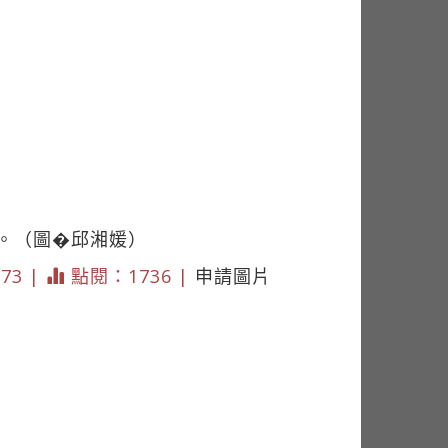
手。（圖�邱湘媛）
173 |
點閱：1736 |
申請圖片