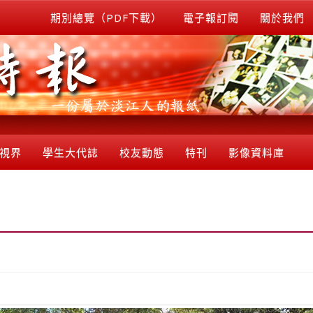
期別總覽（PDF下載）
電子報訂閱
關於我們
視界
學生大代誌
校友動態
特刊
影像資料庫