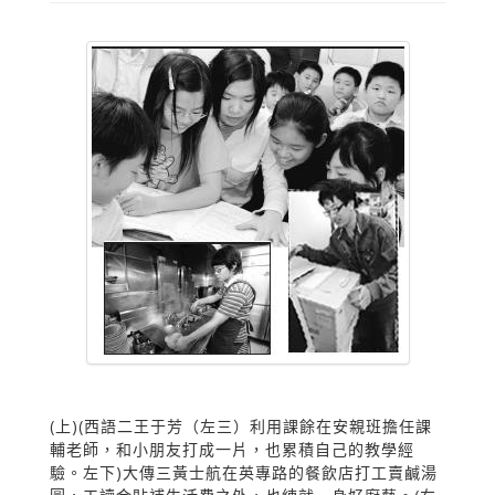
(上)(西語二王于芳（左三）利用課餘在安親班擔任課
輔老師，和小朋友打成一片，也累積自己的教學經
驗。左下)大傳三黃士航在英專路的餐飲店打工賣鹹湯