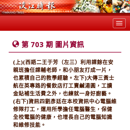
Toggl
navig
第 703 期 圖片資訊
(上)(西語二王于芳（左三）利用課餘在安
親班擔任課輔老師，和小朋友打成一片，
也累積自己的教學經驗。左下)大傳三黃士
航在英專路的餐飲店打工賣鹹湯圓，工讀
金貼補生活費之外，也練就一身好廚藝。
(右下)資訊四劉彥廷在本校資訊中心電腦維
修隊打工，運用所學擔任電腦醫生，保健
全校電腦的健康，也增長自己的電腦知識
和維修技能。