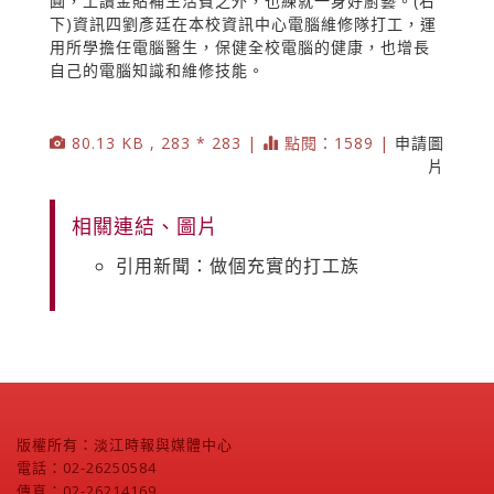
圓，工讀金貼補生活費之外，也練就一身好廚藝。(右
下)資訊四劉彥廷在本校資訊中心電腦維修隊打工，運
用所學擔任電腦醫生，保健全校電腦的健康，也增長
自己的電腦知識和維修技能。
80.13 KB , 283 * 283 |
點閱：1589 |
申請圖
片
相關連結、圖片
引用新聞：做個充實的打工族
版權所有：淡江時報與媒體中心
電話：02-26250584
傳真：02-26214169