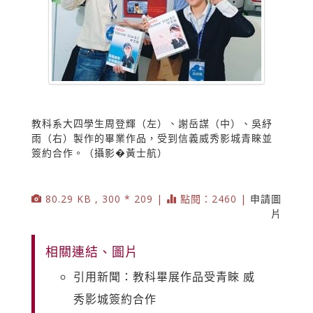
教科系大四學生周登輝（左）、謝岳謀（中）、吳紓
雨（右）製作的畢業作品，受到信義威秀影城青睞並
簽約合作。（攝影�黃士航）
80.29 KB , 300 * 209 |
點閱：2460 |
申請圖
片
相關連結、圖片
引用新聞：教科畢展作品受青睞 威
秀影城簽約合作