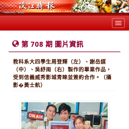
Toggl
navig
第 708 期 圖片資訊
教科系大四學生周登輝（左）、謝岳謀
（中）、吳紓雨（右）製作的畢業作品，
受到信義威秀影城青睞並簽約合作。（攝
影�黃士航）