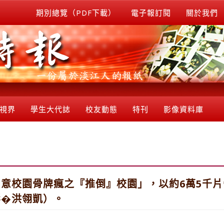
期別總覽（PDF下載）
電子報訂閱
關於我們
視界
學生大代誌
校友動態
特刊
影像資料庫
意校園骨牌瘋之『推倒』校園」，以約6萬5千
影�洪翎凱）。