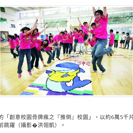
的「創意校園骨牌瘋之『推倒』校園」，以約6萬5千
前跳躍（攝影�洪翎凱）。