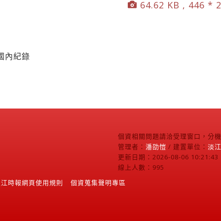
64.62 KB , 446 * 
國內紀錄
個資相關問題請洽受理窗口，分機2
管理者：
潘劭愷
/ 建置單位：
淡
更新日期：2026-08-06 10:21:43
線上人數：995
淡江時報網頁使用規則
個資蒐集聲明專區