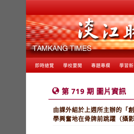
即時總覽
學校要聞
專題專欄
學習新
第 719 期 圖片資訊
由課外組於上週所主辦的「創
學興奮地在骨牌前跳躍（攝