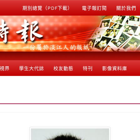
期別總覽（PDF下載）
電子報訂閱
關於我們
視界
學生大代誌
校友動態
特刊
影像資料庫