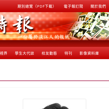
期別總覽（PDF下載）
電子報訂閱
關於我們
視界
學生大代誌
校友動態
特刊
影像資料庫