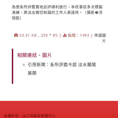
為使系所評鑑實地訪評順利進行，本校事前多次模擬
演練，將派出親切和藹的工作人員接待。（攝影�洪
翎凱）
53.31 KB , 259 * 85 |
點閱：1493 |
申請圖
片
相關連結、圖片
引用新聞：系所評鑑今起 淡水蘭陽
展開
版權所有：淡江時報與媒體中心