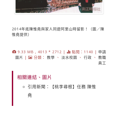
2014年底陳惟堯與家人同遊阿里山時留影！（圖／陳
惟堯提供）
9.33 MB , 4013 * 2712 |
點閱：1140 |
申請
圖片
|
分類：
教學
、
淡水校園
、
行政
、
教職
員工
相關連結、圖片
引用新聞：【桃李尋根】任務 陳惟
堯