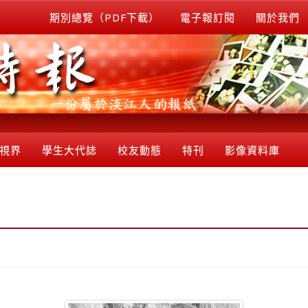
期別總覽（PDF下載）
電子報訂閱
關於我們
視界
學生大代誌
校友動態
特刊
影像資料庫