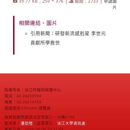
39.77 KB , 250 * 376 |
點閱：2733 |
申請圖
片
相關連結、圖片
引用新聞：研發新流感剋星 李世元
貢獻所學救世
版權所有：淡江時報與媒體中心
電話：02-26250584
傳真：02-26214169
建議使用 Chrome 瀏覽器
個資相關問題請洽受理窗口，分機2799
管理者：
潘劭愷
/ 建置單位：
淡江大學資訊處
更新日期：2026-08-06 10:21:43