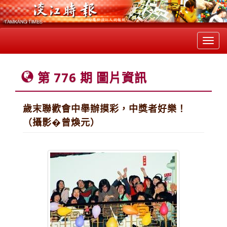
Toggl
navig
第 776 期 圖片資訊
歲末聯歡會中舉辦摸彩，中獎者好樂！
（攝影�曾煥元）