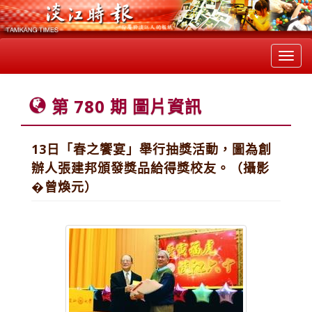
Toggl
navig
第 780 期 圖片資訊
13日「春之饗宴」舉行抽獎活動，圖為創
辦人張建邦頒發獎品給得獎校友。（攝影
�曾煥元）