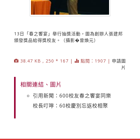
13日「春之饗宴」舉行抽獎活動，圖為創辦人張建邦
頒發獎品給得獎校友。（攝影�曾煥元）
38.47 KB , 250 * 167 |
點閱：1907 |
申請圖
片
相關連結、圖片
引用新聞：600校友春之饗宴同樂
校長叮嚀：60校慶別忘返校相聚