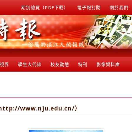
期別總覽（PDF下載）
電子報訂閱
關於我們
視界
學生大代誌
校友動態
特刊
影像資料庫
://www.nju.edu.cn/）