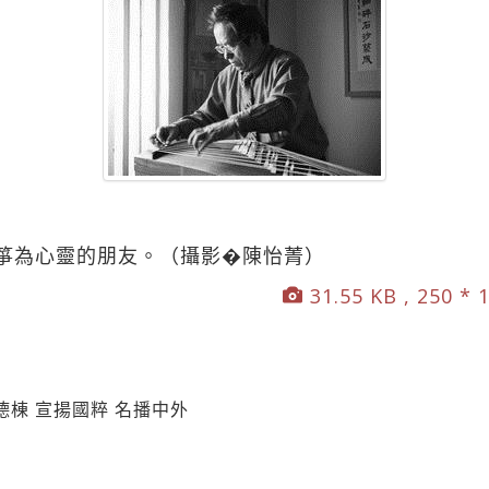
箏為心靈的朋友。（攝影�陳怡菁）
31.55 KB , 250 * 
棟 宣揚國粹 名播中外