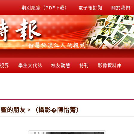
期別總覽（PDF下載）
電子報訂閱
關於我們
視界
學生大代誌
校友動態
特刊
影像資料庫
心靈的朋友。（攝影�陳怡菁）