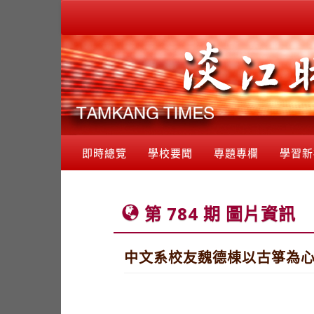
即時總覽
學校要聞
專題專欄
學習新
第 784 期 圖片資訊
中文系校友魏德棟以古箏為