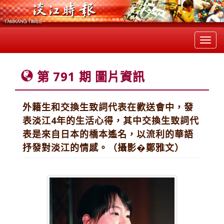
Toggl
navig
第 791 期 圖片資訊
外籍生和交換生致詞代表在歡送會中，發
表淡江4年的生活心得，其中交換生致詞代
表是來自日本的橋本遙名，以流利的華語
抒發對淡江的情感。（攝影�鄭雅文）