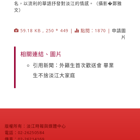
名，以流利的華語抒發對淡江的情感。（攝影�鄭雅
文）
59.18 KB , 250 * 449 |
點閱：1870 |
申請圖
片
相關連結、圖片
引用新聞：外籍生首次歡送會 畢業
生不捨淡江大家庭
版權所有：淡江時報與媒體中心
電話：02-26250584
傳真：02-26214169