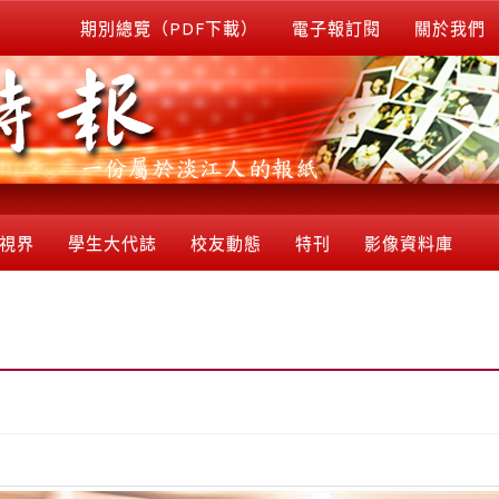
期別總覽（PDF下載）
電子報訂閱
關於我們
視界
學生大代誌
校友動態
特刊
影像資料庫