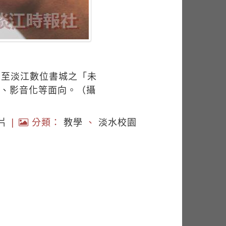
架至淡江數位書城之「未
動、影音化等面向。（攝
片
|
分類：
教學
、
淡水校園