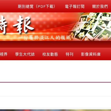
期別總覽（PDF下載）
電子報訂閱
關於我們
視界
學生大代誌
校友動態
特刊
影像資料庫