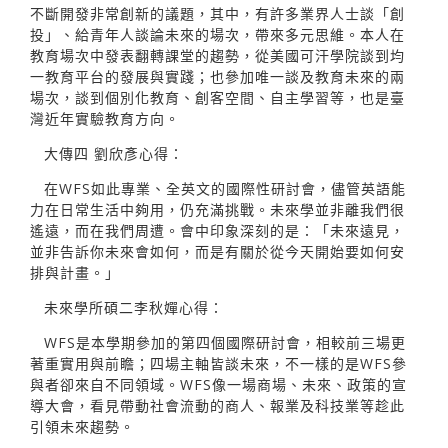
不斷開發非常創新的議題，其中，有許多業界人士談「創
投」、給青年人談論未來的場次，帶來多元思維。本人在
教育場次中發表翻轉課堂的趨勢，從美國可汗學院談到均
一教育平台的發展與實踐；也參加唯一談及教育未來的兩
場次，談到個別化教育、創客空間、自主學習等，也是臺
灣近年實驗教育方向。
大傳四 劉欣彥心得：
在WFS如此專業、全英文的國際性研討會，儘管英語能
力在日常生活中夠用，仍充滿挑戰。未來學並非離我們很
遙遠，而在我們周遭。會中印象深刻的是：「未來遠見，
並非告訴你未來會如何，而是有關於從今天開始要如何安
排與計畫。」
未來學所碩二李秋嬋心得：
WFS是本學期參加的第四個國際研討會，相較前三場更
著重實用與前瞻；四場主軸皆談未來，不一樣的是WFS參
與者卻來自不同領域。WFS像一場商場、未來、政策的宣
導大會，看見帶動社會流動的商人、報業及科技業等趁此
引領未來趨勢。