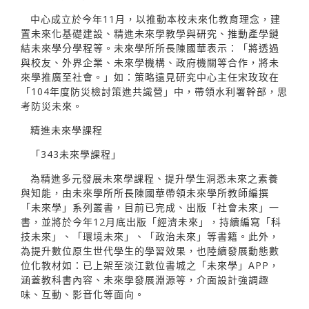
中心成立於今年11月，以推動本校未來化教育理念，建
置未來化基礎建設、精進未來學教學與研究、推動產學鏈
結未來學分學程等。未來學所所長陳國華表示：「將透過
與校友、外界企業、未來學機構、政府機關等合作，將未
來學推廣至社會。」如：策略遠見研究中心主任宋玫玫在
「104年度防災檢討策進共識營」中，帶領水利署幹部，思
考防災未來。
精進未來學課程
「343未來學課程」
為精進多元發展未來學課程、提升學生洞悉未來之素養
與知能，由未來學所所長陳國華帶領未來學所教師編撰
「未來學」系列叢書，目前已完成、出版「社會未來」一
書，並將於今年12月底出版「經濟未來」，持續編寫「科
技未來」、「環境未來」、「政治未來」等書籍。此外，
為提升數位原生世代學生的學習效果，也陸續發展動態數
位化教材如：已上架至淡江數位書城之「未來學」APP，
涵蓋教科書內容、未來學發展淵源等，介面設計強調趣
味、互動、影音化等面向。