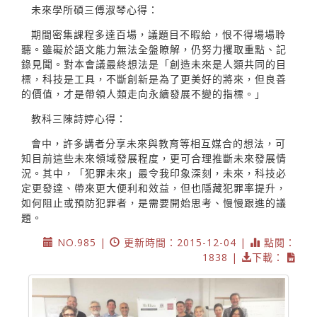
未來學所碩三傅淑琴心得：
期間密集課程多達百場，議題目不暇給，恨不得場場聆
聽。雖礙於語文能力無法全盤瞭解，仍努力攫取重點、記
錄見聞。對本會議最終想法是「創造未來是人類共同的目
標，科技是工具，不斷創新是為了更美好的將來，但良善
的價值，才是帶領人類走向永續發展不變的指標。」
教科三陳詩婷心得：
會中，許多講者分享未來與教育等相互媒合的想法，可
知目前這些未來領域發展程度，更可合理推斷未來發展情
況。其中，「犯罪未來」最令我印象深刻，未來，科技必
定更發達、帶來更大便利和效益，但也隱藏犯罪率提升，
如何阻止或預防犯罪者，是需要開始思考、慢慢跟進的議
題。
NO.985 |
更新時間：2015-12-04 |
點閱：
1838 |
下載：