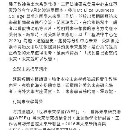
種子教師為土木系副教授、工程法律研究發展中心主任范
素玲於今年9月赴澳洲墨爾本，參加Mt Eliza Business
College 舉辦之國際未來學工作坊，並於出國期間拜訪未
來學相關學者進行交流。范素玲表示，在培訓過程中，講
者以看似快沈船等圖片，說明對未來想像的思考方向應不
受侷限。結訓時，將受訓結果應用，以「工程法律中心在
2020」為題，透過歷史、趨勢等分析中心未來。受訓後范
素玲開始反思以往依照資料預測未來趨勢，是否真的是真
正希望的未來值得思考。范素玲認為：「找到自己希望的
未來，未來就可以改變。」
全球未來標竿講座
延聘短期外籍師資，強化本校未來學通識課程實作教學
內容，亦強化海外招聘宣傳，延攬國外著名未來研究學
者，海外大學客座師資。如：未來學者蘇哈爾、霍珍妮。
行銷未來學聲譽
將持續加入「世界未來學會(WFS)」、「世界未來研究聯
盟(WFSF)」等未來研究機構會員，並透過學術研討會、工
作坊等凝聚國際未來學聯盟。2016年未來學所將與
WFSF、夏威夷大學合辦國際研討會。