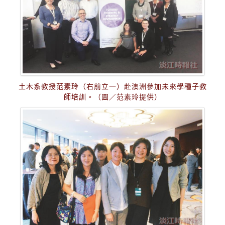
土木系教授范素玲（右前立一）赴澳洲參加未來學種子教
師培訓。（圖／范素玲提供）