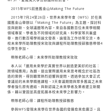
2015年WFS前進舊金山Making The Future
2015年7月24至26日，世界未來學年會（WFS）於在美
國舊金山舉辦以「Making The Future」為主題，探討科
技與創新、全球議題等內容。來自各國數百位未來學相關
領域專家、學者及不同領域的研究員、科學家等共襄盛
舉，進行數百場學術論文發表、論壇及工作坊等交流。本
校未來學所助理教授宋玫玫與課程所助理教授薛雅慈帶領4
位學生參加。
帶隊老師心得：未來學所助理教授宋玫玫
本人以「運用未來學於真實世界以創造更美好的社區：
跨領域應用」為題，提出實際運用未來思考概念於社區改
造的案例，得到聽眾熱烈迴響與提問。透過參加大會正式
會議前的未來學精進課程、3天會議期間與眾多舊識之未來
學者強化原有連結、與新認識之未來學者及業者建立新關
係，藉以鞏固並高度拓展本校未來學之影響力。
帶隊老師心得：課程所助理教授薛雅慈
參與WFS發現未來學在世界各國的發展愈來愈廣泛，且