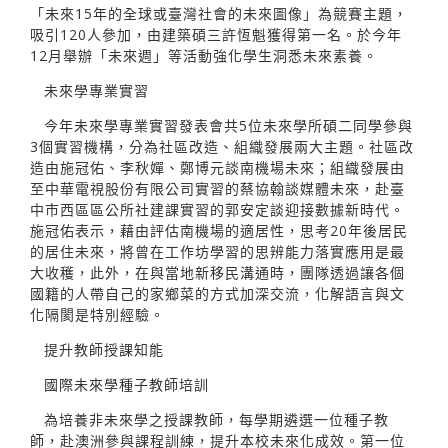
「未來15年的全球或臺灣社會的未來圖像」為競賽主題，
吸引120人參加，由建築碩三許恆魁獲得第一名。於今年
12月舉辦「未來週」等活動強化學生洞悉未來素養。
未來學專業實習
今年未來學專業實習發表會共5位未來學所碩二同學參與
3個實習機構，分為社區改造、組織發展兩大主題。社區改
造由施冠佑、李秋嬋、鄭博元談南機場未來；組織發展由
至中華電視股份有限公司實習的蔡協翰談媒體未來，赴臺
中市西區區公所社建課實習的郭安定談迎接數據新時代。
施冠佑表示，藉由評估南機場的適居性，思考20年後居民
的居住未來，將曾在工作坊學習的思辨能力落實應用是最
大收穫，此外，在與當地新移民溝通時，團隊透過讓各個
國籍的人帶自己的家鄉菜的方式加深交流，化解語言與文
化隔閡是特別經驗。
提升教師授課知能
國際未來學種子教師培訓
為培養非未來學之授課教師，每學期遴選一位種子教
師，赴澳洲參與課程訓練，提升本校未來化成效。第一位