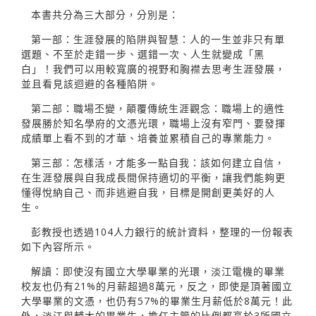
本書共分為三大部分，分別是：
第一部：生涯發展的陷阱與智慧：人的一生並非只有單
選題、不至於走錯一步、選錯一次、人生就變成「黑
白」！我們可以用較寬廣的視野和胸襟去思考生涯發展，
並且看見該迴避的各種陷阱。
第二部：職場丕變，顛覆傳統生涯觀念：職場上的適性
發展勝於知名學府的文憑光環，職場上沒有窄門、要發揮
成績單上看不到的才華、培養並累積自己的專業能力。
第三部：怎樣活，才能多一點自我：該如何建立自信，
在生涯發展與自我成長間保持適切的平衡，讓我們能夠更
懂得悅納自己、而非逃避自我，目標是開創更美好的人
生。
彭教授也透過104人力銀行的統計資料，整理的一份報表
如下內容所示。
解讀：即使沒有國立大學畢業的光環，淡江電機的畢業
校友也仍有21%的月薪超過8萬元，反之，即使是頂著國立
大學畢業的文憑，也仍有57%的畢業生月薪低於8萬元！此
外，淡江與輔大的畢業生，擔任主管的比例都高於3所國立