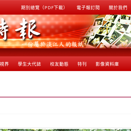
期別總覽（PDF下載）
電子報訂閱
關於我們
視界
學生大代誌
校友動態
特刊
影像資料庫