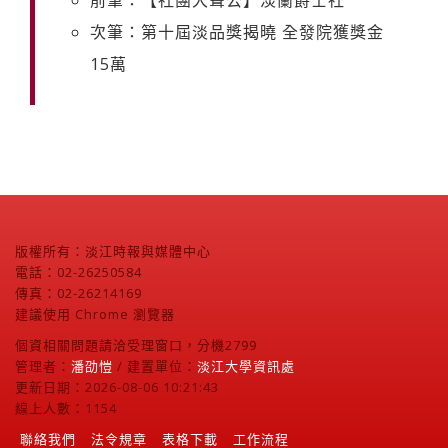
次筆：第十屆淡品獎揭曉 全發院獲獎金
15萬
版權所有：淡江時報與媒體中心
電話：02-26250584
傳真：02-26214169
建議使用 Chrome 瀏覽器
個資相關問題請洽受理窗口，分機2799
管理者：
潘劭愷
/ 建置單位：
淡江大學資訊處
更新日期：2026-08-06 10:21:43
線上人數：1154
聯絡我們
法令規章
表格下載
工作流程