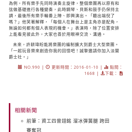
為例，所有樂手先同時演奏主旋律，整個樂團再以原有和
弦做基礎進行各種變奏，此時鋼琴、貝斯和鼓手仍保持主
調，最後所有樂手輪番上陣、即興演出。「聽出端倪了
嗎？」他笑著解釋，「每個人在舞台上是主角亦是配角，
無論如何都有個人表現的機會。」表演時，除了位置安排
上能看見彼此外，大家也善於用眼神交流、溝通。
未來，許耕瑋盼能將樂團的編制擴大到爵士大型樂團。
「一起玩音樂來創造你我的回憶吧！誠摯邀請你加入淡蘭
爵士社。」
NO.990 |
更新時間：2016-01-10 |
點閱：
1668 |
下載：
相關新聞
前筆：資工四曾翊銘 溜冰彈簧腿 跨田
賽奪冠