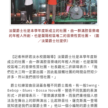
淡蘭爵士社是本學年度新成立的社團，由一群滿腔音樂魂
的年輕人所創，也是蘭陽校區唯二的音樂性質社團。（圖
／淡蘭爵士社提供）
【記者林妍君淡水校園報導】淡蘭爵士社是本學年度新
成立的社團，由一群滿腔音樂魂的年輕人所創，也是蘭陽
校區唯二的音樂性質社團。社長觀光二許耕瑋表示，「我
們在大三時一定要出國，因此能接觸社團的時間自然短少
許多，所以我們很珍惜社團。」
爵士社練習曲目涵蓋各種不同爵士風格，有一般Swing、
Bebop、Blues、Bossa Nova等，營造不同氛圍的表演
形式。許耕瑋表示，「管樂講求精準，而我們重視個人想
法及在舞台上的即興演出；比起熱音社，薩克斯風一登場
就知道是我們淡蘭爵士樂。」他以一個小編制的爵士樂團