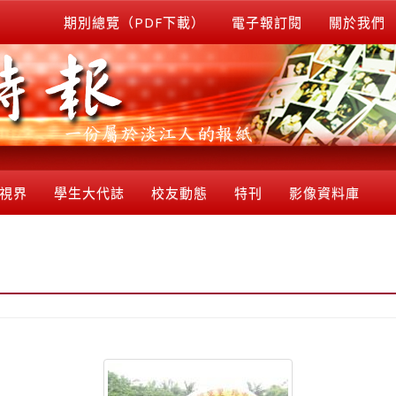
期別總覽（PDF下載）
電子報訂閱
關於我們
視界
學生大代誌
校友動態
特刊
影像資料庫