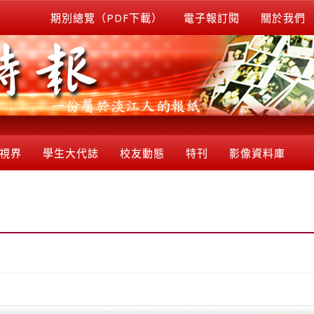
期別總覽（PDF下載）
電子報訂閱
關於我們
視界
學生大代誌
校友動態
特刊
影像資料庫