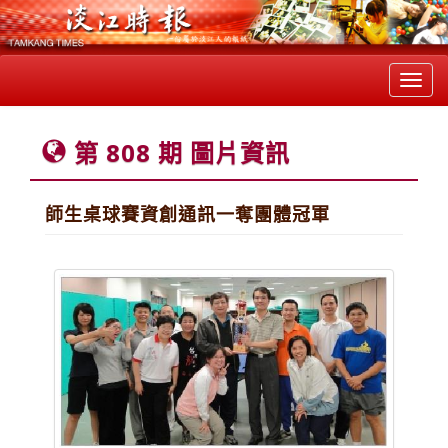
Toggl
navig
第 808 期 圖片資訊
師生桌球賽資創通訊一奪團體冠軍