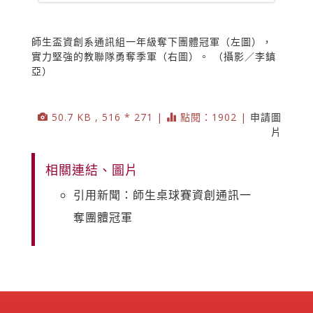
師生盃資創系通訊組一年級奪下團體冠軍（左圖），
實力堅強的教聯隊勇奪季軍（右圖）。 （攝影／李鎮
亞）
50.7 KB , 516 * 271 |
點閱：1902 |
申請圖
片
相關連結、圖片
引用新聞：師生桌球賽資創通訊一
奪團體冠軍