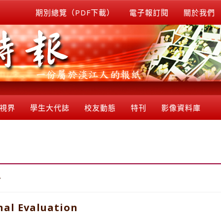
期別總覽（PDF下載）
電子報訂閱
關於我們
視界
學生大代誌
校友動態
特刊
影像資料庫
訪
nal Evaluation