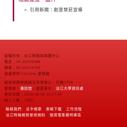
引用新聞：創意禁菸宣導
版權所有：淡江時報與媒體中心
電話：02-26250584
傳真：02-26214169
建議使用 Chrome 瀏覽器
個資相關問題請洽受理窗口，分機2799
管理者：
潘劭愷
/ 建置單位：
淡江大學資訊處
更新日期：2026-08-06 10:21:43
線上人數：1092
聯絡我們
法令規章
表格下載
工作流程
淡江時報網頁使用規則
個資蒐集聲明專區