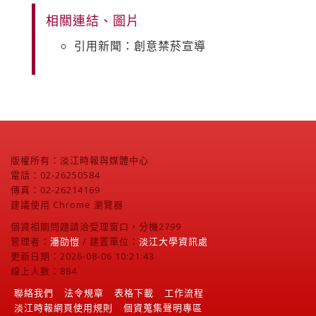
相關連結、圖片
引用新聞：創意禁菸宣導
版權所有：淡江時報與媒體中心
電話：02-26250584
傳真：02-26214169
建議使用 Chrome 瀏覽器
個資相關問題請洽受理窗口，分機2799
管理者：
潘劭愷
/ 建置單位：
淡江大學資訊處
更新日期：2026-08-06 10:21:43
線上人數：884
聯絡我們
法令規章
表格下載
工作流程
淡江時報網頁使用規則
個資蒐集聲明專區