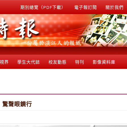
期別總覽（PDF下載）
電子報訂閱
關於我們
視界
學生大代誌
校友動態
特刊
影像資料庫
：驚聲眼鏡行