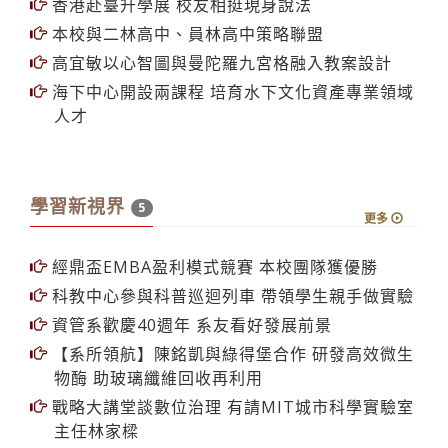
香港赴臺升學展 校友相挺現身說法
本校與二林高中、員林高中策略聯盟
高宜敏以心智圖與曼陀羅九宮格融入教案設計
海下中心開設兩課程 培育水下文化資產專業領域
人才
學習新視界
5
更多
經鼎盃EMBA盈利模式競賽 本校團隊獲優勝
科教中心參與科普巡迴列車 帶領學生親手做實驗
資管系歡慶40週年 系友看好發展前景
【系所領航】陳銘凱與綠得堡合作 研發高效微生
物酶 助玻璃纖維回收再利用
戰略大講堂談數位治理 有請MIT城市科學實驗室
主任林家樑