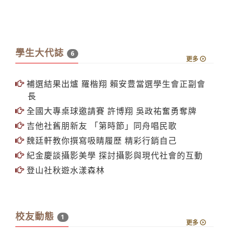
學生大代誌
6
更多
補選結果出爐 羅楷翔 賴安豊當選學生會正副會
長
全國大專桌球邀請賽 許博翔 吳政祐奮勇奪牌
吉他社舊朋新友 「第時節」同舟唱民歌
魏廷軒教你撰寫吸睛履歷 精彩行銷自己
紀金慶談攝影美學 探討攝影與現代社會的互動
登山社秋遊水漾森林
校友動態
1
更多