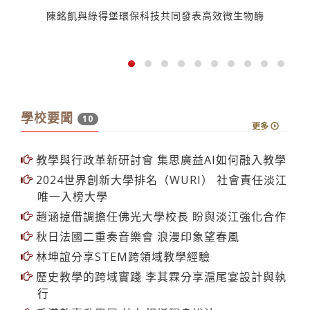
陳銘凱與綠得堡環保科技共同發表高效微生物酶
7名
學校要聞
10
更多
教學與行政革新研討會 集思廣益AI如何融入教學
2024世界創新大學排名（WURI） 社會責任淡江
唯一入榜大學
趙涵㨗借調擔任佛光大學校長 盼與淡江強化合作
秋日法國二重奏音樂會 浪漫印象望春風
林坤誼分享STEM跨領域教學經驗
歷史教學的跨域實踐 李其霖分享滬尾宴設計與執
行