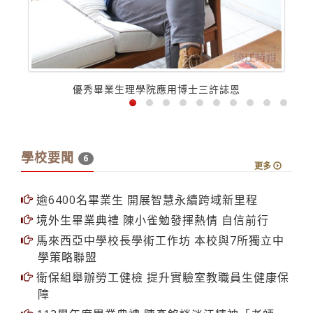
優秀畢業生理學院應用博士三許誌恩
學校要聞
6
更多
逾6400名畢業生 開展智慧永續跨域新里程
境外生畢業典禮 陳小雀勉發揮熱情 自信前行
馬來西亞中學校長學術工作坊 本校與7所獨立中
學策略聯盟
衛保組舉辦勞工健檢 提升實驗室教職員生健康保
障
113學年度畢業典禮 陳彥銘談淡江精神「老師一
句鼓勵 人生全力以赴」
112學年度優良導師獎勵 13教師獲獎