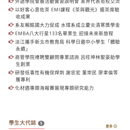
系友賴銘國大力促成 水環系成立慶炎清寒獎學金
EMBA八大行星133名畢業生 迎接未來新旅程
淡江攜手新北市教育局 科學日邀中小學生「體驗
永續」
商管學院禮聘雙顧問專業諮詢 呂旺坤林聖豪助學
生創業
研發低毒性有機保焊劑 謝忠宏 董崇民 廖聿倫等
獲專利
化材週專題海報賽展現專題研究能力
學生大代誌
5
更多
黃玲禎以教育熱忱與創意教案 獲特優教學助理及
優質教案雙重肯定