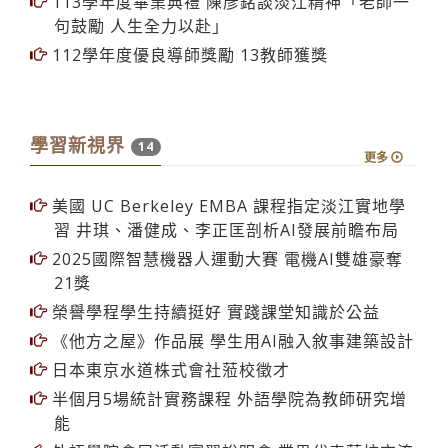
學習新視界
14
更多
美國 UC Berkeley EMBA 課程指定淡江實地學
習 井琪、潘健成、李正匡剖析AI發展前瞻布局
2025國際智慧機器人運動大賽 電機AI雙雄豪奪
21獎
榮譽學程學生持續挺好 實踐課堂知識於公益
《他方之屋》作品展 學生用AI融入敘事建築設計
日本東京水道株式會社蒞校徵才
半個月5場統計實務課程 外語學院為教師研究增
能
外語學院會展活動實習說明會 業界代表蒞校交流
以好客心意佐茶 EMI課程《茶與觀光》擺茶席驗
收成果