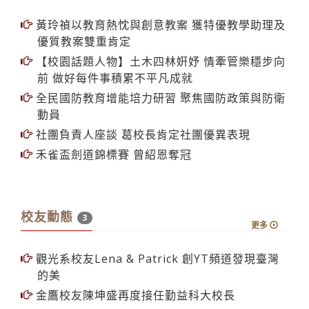
【校園話題人物】土木四林姸妤 情牽管樂穩步向
前 做好每件事積累不平凡成就
全民國防教育增能培力研習 聚焦國防政策與防衛
動員
社團負責人座談 葛校長肯定社團優異表現
禾雀盃劍道錦標賽 曾紹恩奪冠
校友動態
3
更多
觀光系校友Lena & Patrick 創YT頻道發現臺灣
的美
金鷹校友陳坤盛再度接任勤益科大校長
芝加哥校友會參與雨傘藝術節 推廣臺灣文化 為
心臟病童募款