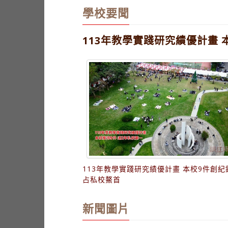
優化入學審查評量 吳土城分
學校要聞
113年教學實踐研究績優計畫
113年教學實踐研究績優計畫 本校9件創紀
占私校鰲首