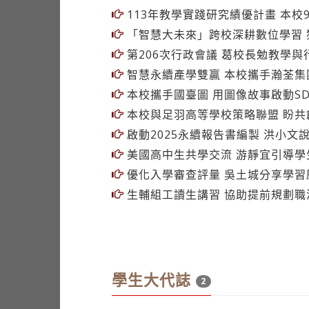
學校要聞
10
113年教學實踐研究績優計畫 本校
「智慧大未來」跨校深耕數位學習 獲
第206次行政會議 葛校長勉教學與
智慧永續產學雙贏 本校攜手瀚荃集
本校攜手國臺圖 用圖像故事啟動SD
本校與足羽高等學校策略聯盟 盼共
啟動2025永續報告書編製 洪小文
美國高中生共學交流 游靜宜引導學
優化入學審查評量 吳土城分享學習
生輔組工讀生講習 協助提前規劃職