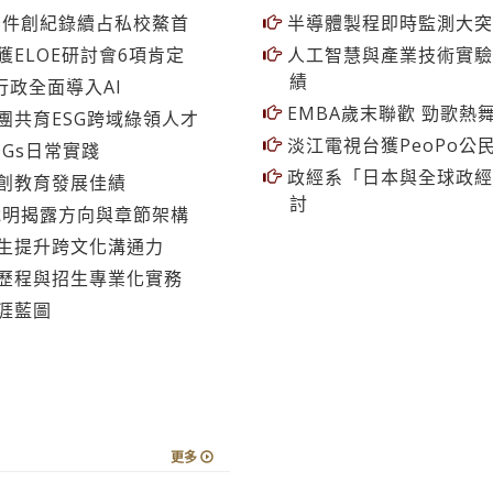
學習新視界
5
更多
9件創紀錄續占私校鰲首
半導體製程即時監測大突
ELOE研討會6項肯定
人工智慧與產業技術實驗
績
行政全面導入AI
EMBA歲末聯歡 勁歌熱
團共育ESG跨域綠領人才
淡江電視台獲PeoPo公
Gs日常實踐
政經系「日本與全球政經
創教育發展佳績
討
說明揭露方向與章節架構
生提升跨文化溝通力
歷程與招生專業化實務
涯藍圖