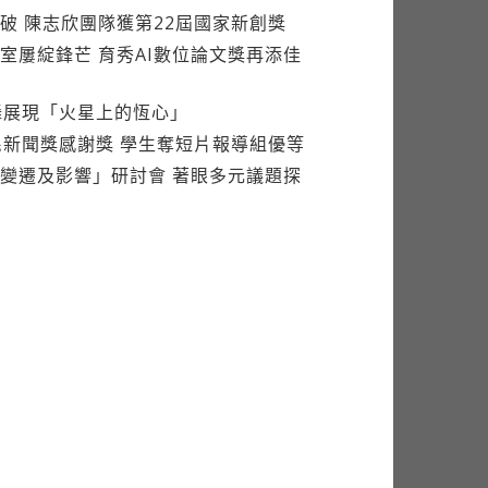
更多
破 陳志欣團隊獲第22屆國家新創獎
室屢綻鋒芒 育秀AI數位論文獎再添佳
舞展現「火星上的恆心」
民新聞獎感謝獎 學生奪短片報導組優等
變遷及影響」研討會 著眼多元議題探