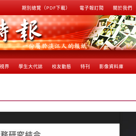
期別總覽（PDF下載）
電子報訂閱
關於我們
視界
學生大代誌
校友動態
特刊
影像資料庫