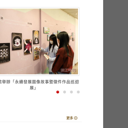
更多
福井縣立足羽高等學校
館舉辦「永續發展圖像故事暨徵件作品巡迴
展」