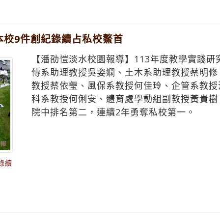
享學習歷程與招生專業化實務
 本校9件創紀錄續占私校鰲首
【潘劭愷淡水校園報導】113年度教學實踐研
傳系助理教授吳姿嫻、土木系助理教授蔡明修
教授蔡依瑩、風保系教授何佳玲、企管系教授
科系教授何俐安、體育處學動組副教授黃貴樹
院中排名第二，連續2年勇奪私校第一。
錄續