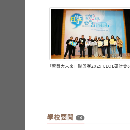
新聞圖片
「智慧大未來」聯盟獲2025 ELOE研討會
像故事暨徵件作品巡迴
」