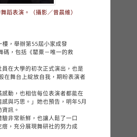
采的舞蹈表演。（攝影／曾晨維）
一樓，舉辦第55屆小家成發
來六支舞碼，包括《罌粟－唯一的救
社員在大學的初次正式演出，也是
朵般在舞台上綻放自我，期盼表演者
滿感動，也相信每位表演者都能在
情感與巧思。」她也預告，明年5月
動資訊。
體驗非常新鮮，也讓人鬆了一口
疙瘩，充分展現舞研社的努力成