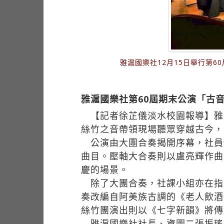
雅滬國樂社12月15日舉行第
雅滬國樂社第60屆期末公演「古
【記者徐芷儀淡水校園報導】雅滬
絲竹之音帶領現場聽眾穿越古今，
公演由大團合奏揭開序幕，社員
曲目。壓軸大合奏則以盧亮輝作曲
慶的場景。
除了大團合奏，社課小組亦在指
奏改編自阿美族古調的《老人飲酒
絲竹團演出則以《七字新韻》將傳
雅滬國樂社社長、資圖二張振瑤