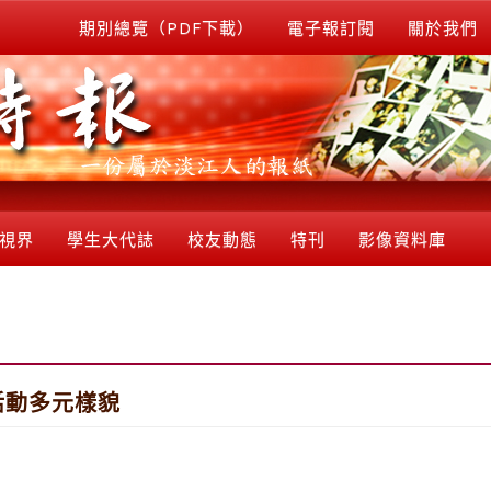
期別總覽（PDF下載）
電子報訂閱
關於我們
視界
學生大代誌
校友動態
特刊
影像資料庫
活動多元樣貌