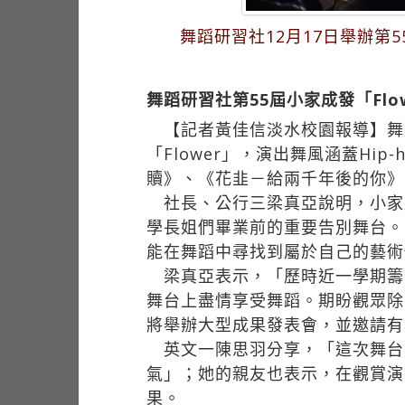
舞蹈研習社12月17日舉辦第
舞蹈研習社第55屆小家成發「Flo
【記者黃佳信淡水校園報導】舞蹈
「Flower」，演出舞風涵蓋Hip
贖》、《花韭－給兩千年後的你》
社長、公行三梁真亞說明，小家
學長姐們畢業前的重要告別舞台。
能在舞蹈中尋找到屬於自己的藝術
梁真亞表示，「歷時近一學期籌
舞台上盡情享受舞蹈。期盼觀眾除
將舉辦大型成果發表會，並邀請有
英文一陳思羽分享，「這次舞台
氣」；她的親友也表示，在觀賞演
果。