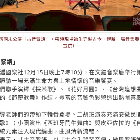
60屆期末公演「古音絮語」，帶領現場師生穿越古今，體驗一場音樂
提供）
音絮語」
國樂社12月15日晚上7時10分，在文錙音樂廳舉行
體驗一場充滿生命力與土地情懷的音樂饗宴。
們聯手演繹《採茶歌》、《花好月圓》、《台灣追想
的《節慶歡舞》作結，豐富的音響色彩營造出熱鬧喜
導老師們的帶領下輪番登場。二胡班演奏充滿安徽民
歌》；小團演出《西班牙鬥牛舞曲》與皮亞佐拉的《
統元素注入現代編曲，曲風清新流暢。
表示，「古音絮語」以「古今入夢琴音傳，微風絮語