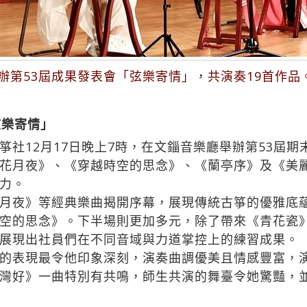
舉辦第53屆成果發表會「弦樂寄情」，共演奏19首作
弦樂寄情」
社12月17日晚上7時，在文錙音樂廳舉辦第53屆期
花月夜》、《穿越時空的思念》、《蘭亭序》及《美麗
力。
月夜》等經典樂曲揭開序幕，展現傳統古箏的優雅底
空的思念》。下半場則更加多元，除了帶來《青花瓷
展現出社員們在不同音域與力道掌控上的練習成果。
的表現最令他印象深刻，演奏曲調優美且情感豐富，
灣好》一曲特別有共鳴，師生共演的舞臺令她驚豔，