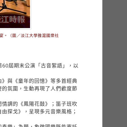
饗宴。（圖／淡江大學雅滬國樂社
第60屆期末公演「古音絮語」，以
曲》與《童年的回憶》等多首經典
慶的氛圍，生動再現了人們歡度節
間情調的《鳳陽花鼓》；笛子班吹
自由探戈》，呈現多元音樂風格；
如奏樂」為題，象徵國樂既能寄託