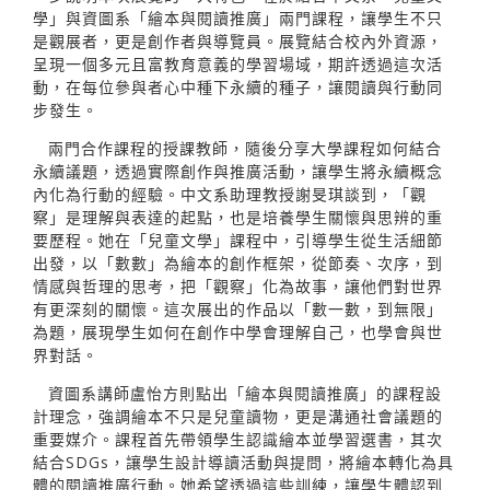
學」與資圖系「繪本與閱讀推廣」兩門課程，讓學生不只
是觀展者，更是創作者與導覽員。展覽結合校內外資源，
呈現一個多元且富教育意義的學習場域，期許透過這次活
動，在每位參與者心中種下永續的種子，讓閱讀與行動同
步發生。
兩門合作課程的授課教師，隨後分享大學課程如何結合
永續議題，透過實際創作與推廣活動，讓學生將永續概念
內化為行動的經驗。中文系助理教授謝旻琪談到，「觀
察」是理解與表達的起點，也是培養學生關懷與思辨的重
要歷程。她在「兒童文學」課程中，引導學生從生活細節
出發，以「數數」為繪本的創作框架，從節奏、次序，到
情感與哲理的思考，把「觀察」化為故事，讓他們對世界
有更深刻的關懷。這次展出的作品以「數一數，到無限」
為題，展現學生如何在創作中學會理解自己，也學會與世
界對話。
資圖系講師盧怡方則點出「繪本與閱讀推廣」的課程設
計理念，強調繪本不只是兒童讀物，更是溝通社會議題的
重要媒介。課程首先帶領學生認識繪本並學習選書，其次
結合SDGs，讓學生設計導讀活動與提問，將繪本轉化為具
體的閱讀推廣行動。她希望透過這些訓練，讓學生體認到