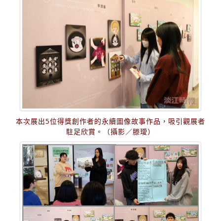
本次展出5位得獎創作者的永續圖像故事作品，吸引觀展者
駐足欣賞。（攝影／滕璦）