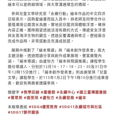
繪本可以是跨越領域、與大眾溝通理念的橋樑。
參與兒童文學研究室「永續行動」繪本作品的中文四洪
苡晅表示，因熱愛繪畫而投入其中，與老師及同學合作以
基隆潮境公園潛水為題，實地前往龍洞灣體驗浮潛，確保
內容正確。團隊期望透過活潑有趣的方式，傳遞安全浮潛
與友善海洋生物的觀念。透過反覆溝通與修正，歷經磨合
完成作品時，非常感動且充滿成就感。
展期中規劃了「繪本導讀」與「繪本創作發表會」兩大
主題活動，透過閱讀分享與創作成果展現，豐富展覽內
涵。「繪本導讀」由盧怡方「繪本與閱讀推廣」課程學生
擔任導讀人，分別於12月16、17、18、23、30及31日中
午12時15分進行；「繪本創作發表會」則由謝旻琪「兒童
文學」課程學生，於115年1月2日下午1時10分進行成果發
表，歡迎有興趣者踴躍參與。
關鍵字
#教學前線
#圖書館
#永續中心
#國立臺灣圖書館
#曹翠英
#謝旻琪
#盧怡方
#永續發展
#繪本
本報導連結
#SDG4優質教育
#SDG11永續城市與社區
#SDG17夥伴關係