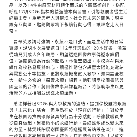
品，以及14件由廢棄材料轉化而成的立體藝術創作，搭配
呼應17項SDGs指標的精選繪本與圖書，引導觀展者從生活
經驗出發，重新思考人與環境、社會與未來的關係；現場
設有互動區，邀請觀眾寫下永續行動心得，讓理念走入日
常。
曹翠英致詞時強調，永續不是口號，而是生活中的日常
實踐。說明本次展覽選自112年評選出的120本好書，涵蓋
從幼兒到成人各年齡層，期望透過圖像故事傳遞永續價
值，讓閱讀成為行動的起點。林俊宏指出，本校將AI與永
續作為校務發展雙軸心，積極推動包含設置太陽能充電站
與電動公車等措施，更將永續概念融入教學，如開設全校
大一新生必修的「探索永續」課程。他強調學校圖書館與
國臺圖的合作，將圖像故事與課程結合，將協助學生以更
活潑的方式接觸並認識永續議題。
蕭瑞祥著眼SDGs與大學教育的連結，提到學校雖將永續
與「未來化」結合，但重點在於「現在的行動」；對於學
生在校園內推廣環保餐具的行為十分感動，呼籲教職員生
從自身做起，累積微小的永續行動，最終匯聚成改變未來
的力量。林雯瑤除感謝國臺圖將巡迴展首站設在淡江，進
一步說明本次展覽的一大特色，在於結合中文系「兒童文