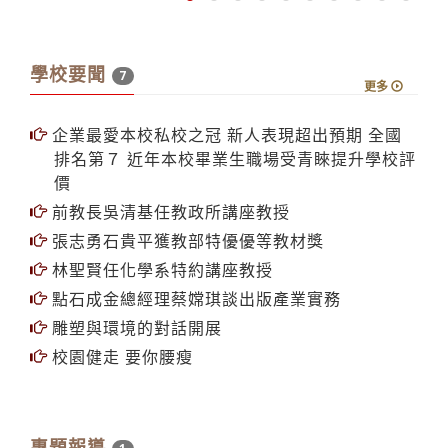
學校要聞
7
更多
企業最愛本校私校之冠 新人表現超出預期 全國
排名第７ 近年本校畢業生職場受青睞提升學校評
價
前教長吳清基任教政所講座教授
張志勇石貴平獲教部特優優等教材獎
林聖賢任化學系特約講座教授
點石成金總經理蔡嫦琪談出版產業實務
雕塑與環境的對話開展
校園健走 要你腰瘦
專題報導
1