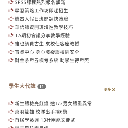
SPSS課程熱烈報名額滿
學習策略工作坊即起招生
機器人假日班開課快體驗
華語師資開班增進教學技巧
TA期初會議分享教學經驗
維也納費古生 來校任客座教授
盲資中心 身心障礙談校園安全
財金系證券模考系統 助學生得證照
學生大代誌
11
更多
新生體檢亮紅燈 逾1/3男女體重異常
桌羽雙雄 校隊出手擒6獎
首屆學藝週 13社團能文能武
爆走男孩李晨維