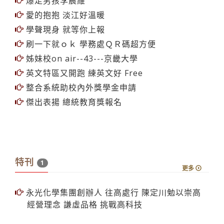
愛的抱抱 淡江好溫暖
學聲現身 就等你上報
刷一下就ｏｋ 學務處ＱＲ碼超方便
姊妹校on air--43---京畿大學
英文特區又開跑 練英文好 Free
整合系統助校內外獎學金申請
傑出表揚 總統教育獎報名
特刊
1
更多
永光化學集團創辦人 往高處行 陳定川勉以崇高
經營理念 謙虛品格 挑戰高科技