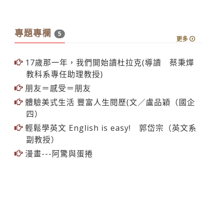
專題專欄
5
更多
17歲那一年，我們開始讀杜拉克(導讀 蔡秉燁
教科系專任助理教授)
朋友＝感受＝朋友
體驗美式生活 豐富人生閱歷(文／盧品穎（國企
四）
輕鬆學英文 English is easy! 郭岱宗（英文系
副教授）
漫畫---阿驚與蛋捲