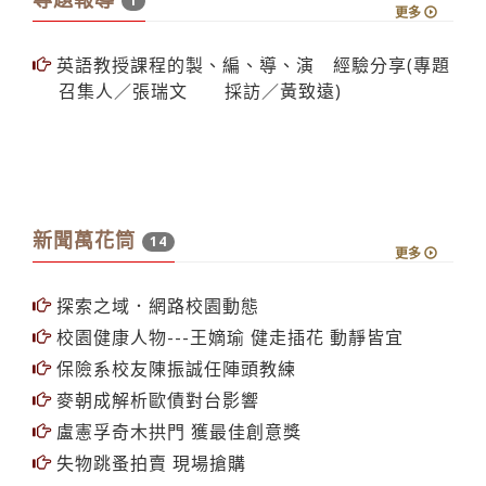
更多
英語教授課程的製、編、導、演 經驗分享(專題
召集人／張瑞文 採訪／黃致遠)
新聞萬花筒
14
更多
探索之域．網路校園動態
校園健康人物---王嫡瑜 健走插花 動靜皆宜
保險系校友陳振誠任陣頭教練
麥朝成解析歐債對台影響
盧憲孚奇木拱門 獲最佳創意獎
失物跳蚤拍賣 現場搶購